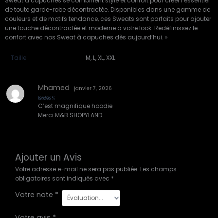
Sweat à capuches se combinent style et confort pour créer l’essentiel
de toute garde-robe décontractée. Disponibles dans une gamme de
couleurs et de motifs tendance, ces Sweats sont parfaits pour ajouter
une touche décontractée et moderne à votre look. Redéfinissez le
confort avec nos Sweat à capuches dès aujourd’hui. »
Taille
M, L, XL, XXL
Mhamed
janvier 7, 2026
C’est magnifique hoodie
Note
5
sur 5
Merci M&B SHOPYLAND
Ajouter un Avis
Votre adresse e-mail ne sera pas publiée.
Les champs
obligatoires sont indiqués avec
*
Votre note
*
Votre avis
*