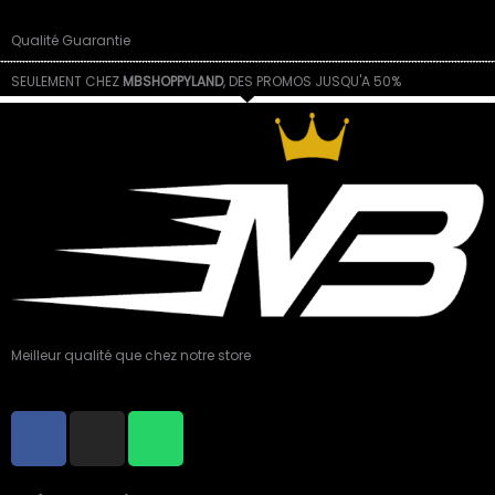
Qualité Guarantie
SEULEMENT CHEZ
MBSHOPPYLAND
, DES PROMOS JUSQU'A 50%
Meilleur qualité que chez notre store
F
I
W
a
n
h
c
s
a