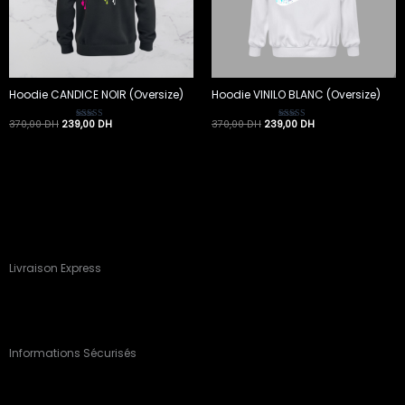
Hoodie CANDICE NOIR (Oversize)
Hoodie VINILO BLANC (Oversize)
370,00
DH
239,00
DH
370,00
DH
239,00
DH
Note
Note
5.00
4.00
sur 5
sur 5
Livraison Express
Informations Sécurisés