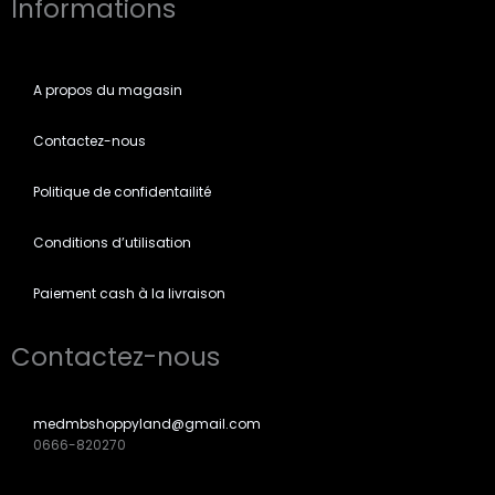
Informations
e
t
t
b
a
s
o
g
a
o
r
p
A propos du magasin
k
a
p
m
Contactez-nous
Politique de confidentailité
Conditions d’utilisation
Paiement cash à la livraison
Contactez-nous
medmbshoppyland@gmail.com
0666-820270