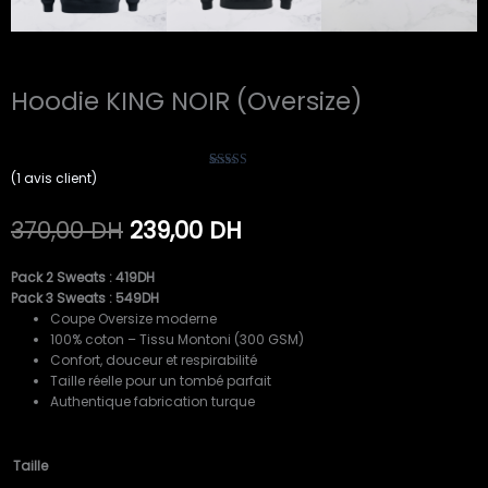
Hoodie KING NOIR (Oversize)
(
1
avis client)
1
Noté
5.00
sur 5 basé
sur
notation
client
Le
Le
370,00
DH
239,00
DH
prix
prix
initial
actuel
Pack 2 Sweats : 419DH
était :
est :
Pack 3 Sweats : 549DH
370,00 DH.
239,00 DH.
Coupe Oversize moderne
100% coton – Tissu Montoni (300 GSM)
Confort, douceur et respirabilité
Taille réelle pour un tombé parfait
Authentique fabrication turque
quantité
Taille
de