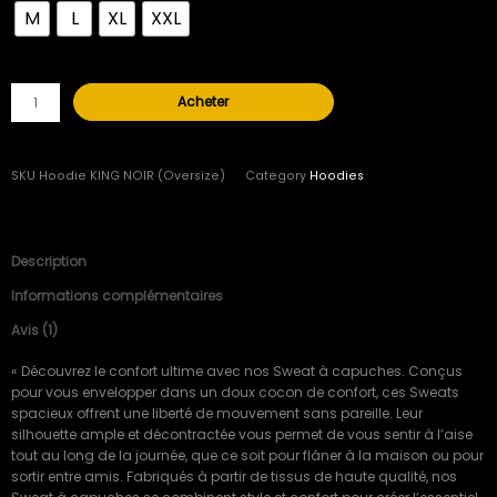
M
L
XL
XXL
Hoodie
KING
NOIR
(Oversize)
Acheter
SKU
Hoodie KING NOIR (Oversize)
Category
Hoodies
Description
Informations complémentaires
Avis (1)
« Découvrez le confort ultime avec nos Sweat à capuches. Conçus
pour vous envelopper dans un doux cocon de confort, ces Sweats
spacieux offrent une liberté de mouvement sans pareille. Leur
silhouette ample et décontractée vous permet de vous sentir à l’aise
tout au long de la journée, que ce soit pour flâner à la maison ou pour
sortir entre amis. Fabriqués à partir de tissus de haute qualité, nos