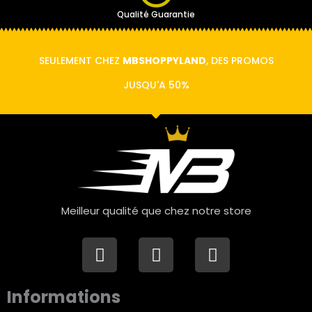
Qualité Guarantie
SEULEMENT CHEZ
MBSHOPPYLAND
, DES PROMOS
JUSQU'A 50%
Meilleur qualité que chez notre store
F
I
W
a
n
h
c
s
a
Informations
e
t
t