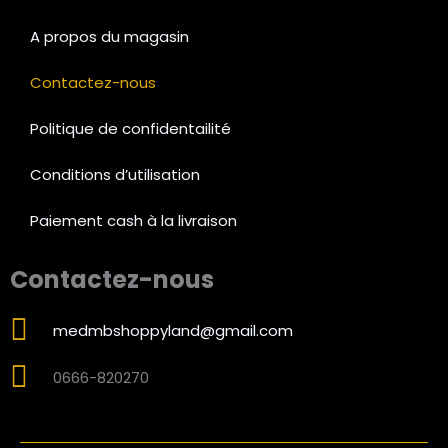
b
a
s
o
g
a
A propos du magasin
o
r
p
k
a
p
Contactez-nous
m
Politique de confidentailité
Conditions d’utilisation
Paiement cash à la livraison
Contactez-nous
medmbshoppyland@gmail.com
0666-820270